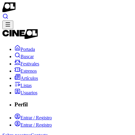
Portada
Buscar
Festivales
Estrenos
Artículos
Listas
Usuarios
Perfil
Entrar / Registro
Entrar / Registro