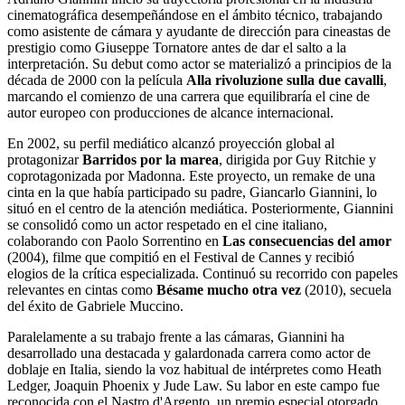
cinematográfica desempeñándose en el ámbito técnico, trabajando
como asistente de cámara y ayudante de dirección para cineastas de
prestigio como Giuseppe Tornatore antes de dar el salto a la
interpretación. Su debut como actor se materializó a principios de la
década de 2000 con la película
Alla rivoluzione sulla due cavalli
,
marcando el comienzo de una carrera que equilibraría el cine de
autor europeo con producciones de alcance internacional.
En 2002, su perfil mediático alcanzó proyección global al
protagonizar
Barridos por la marea
, dirigida por Guy Ritchie y
coprotagonizada por Madonna. Este proyecto, un remake de una
cinta en la que había participado su padre, Giancarlo Giannini, lo
situó en el centro de la atención mediática. Posteriormente, Giannini
se consolidó como un actor respetado en el cine italiano,
colaborando con Paolo Sorrentino en
Las consecuencias del amor
(2004), filme que compitió en el Festival de Cannes y recibió
elogios de la crítica especializada. Continuó su recorrido con papeles
relevantes en cintas como
Bésame mucho otra vez
(2010), secuela
del éxito de Gabriele Muccino.
Paralelamente a su trabajo frente a las cámaras, Giannini ha
desarrollado una destacada y galardonada carrera como actor de
doblaje en Italia, siendo la voz habitual de intérpretes como Heath
Ledger, Joaquin Phoenix y Jude Law. Su labor en este campo fue
reconocida con el Nastro d'Argento, un premio especial otorgado