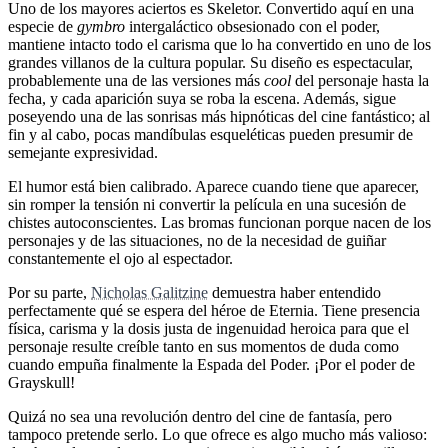
Uno de los mayores aciertos es Skeletor. Convertido aquí en una
especie de
gymbro
intergaláctico obsesionado con el poder,
mantiene intacto todo el carisma que lo ha convertido en uno de los
grandes villanos de la cultura popular. Su diseño es espectacular,
probablemente una de las versiones más
cool
del personaje hasta la
fecha, y cada aparición suya se roba la escena. Además, sigue
poseyendo una de las sonrisas más hipnóticas del cine fantástico; al
fin y al cabo, pocas mandíbulas esqueléticas pueden presumir de
semejante expresividad.
El humor está bien calibrado. Aparece cuando tiene que aparecer,
sin romper la tensión ni convertir la película en una sucesión de
chistes autoconscientes. Las bromas funcionan porque nacen de los
personajes y de las situaciones, no de la necesidad de guiñar
constantemente el ojo al espectador.
Por su parte,
Nicholas Galitzine
demuestra haber entendido
perfectamente qué se espera del héroe de Eternia. Tiene presencia
física, carisma y la dosis justa de ingenuidad heroica para que el
personaje resulte creíble tanto en sus momentos de duda como
cuando empuña finalmente la Espada del Poder. ¡Por el poder de
Grayskull!
Quizá no sea una revolución dentro del cine de fantasía, pero
tampoco pretende serlo. Lo que ofrece es algo mucho más valioso: