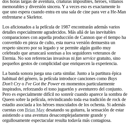
dos horas largas de aventura, criaturas imposibles, héroes, villanos
memorables y diversión sincera. Y a veces eso es exactamente lo
que uno espera cuando entra en una sala de cine para ver a He-Man
enfrentarse a Skeletor.
Los aficionados a la película de 1987 encontrarán además varios
detalles especialmente agradecidos. Más allá de las inevitables
comparaciones con aquella producción de Cannon que el tiempo ha
convertido en pieza de culto, esta nueva versión demuestra un
respeto sincero por su legado y se permite algún guiño muy
celebrado que arrancará sonrisas a los seguidores veteranos de
Eternia. No son referencias invasivas ni
fan service
gratuito, sino
pequeños gestos de complicidad que enriquecen la experiencia.
La banda sonora juega una carta similar. Junto a la partitura épica
habitual del género, la película introduce canciones como
Boys
Don't Cry
o
I've Got the Power
en momentos particularmente
inspirados, reforzando el tono juguetón y aventurero del conjunto.
Pero es especialmente difícil no sonreír cuando aparece la sombra de
Queen sobre la película, reivindicando toda esa tradición de rock de
estadio asociada a los héroes musculados de los ochenta. Si además
cuentas con
Brian May
desatando su guitarra, la sensación de estar
asistiendo a una aventura desacomplejadamente grande y
orgullosamente espectacular resulta todavía más contagiosa.