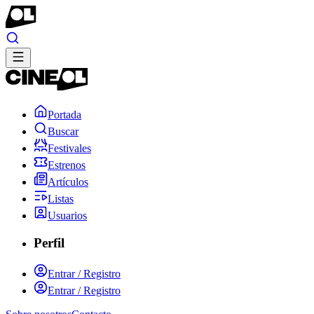
Portada
Buscar
Festivales
Estrenos
Artículos
Listas
Usuarios
Perfil
Entrar / Registro
Entrar / Registro